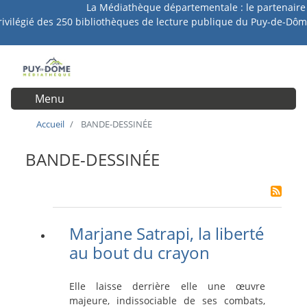
La Médiathèque départementale : le partenaire
Aller
rivilégié des 250 bibliothèques de lecture publique du Puy-de-Dôm
au
contenu
principal
Menu
User account menu
Accueil
BANDE-DESSINÉE
BANDE-DESSINÉE
Marjane Satrapi, la liberté
au bout du crayon
Elle laisse derrière elle une œuvre
majeure, indissociable de ses combats,