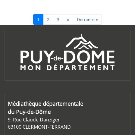
Pagination
Page suivante
Dernière page
1
2
3
››
Dernière »
Médiathèque départementale
du Puy-de-Dôme
9, Rue Claude Danziger
63100 CLERMONT-FERRAND