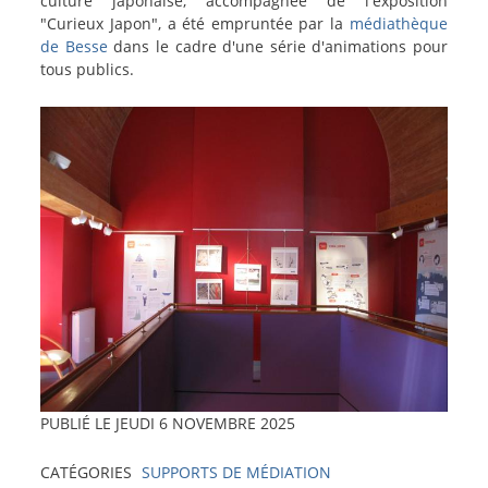
actu
culture japonaise, accompagnée de l'exposition
"Curieux Japon", a été empruntée par la
médiathèque
de Besse
dans le cadre d'une série d'animations pour
tous publics.
Image
PUBLIÉ LE
JEUDI 6 NOVEMBRE 2025
CATÉGORIES
SUPPORTS DE MÉDIATION