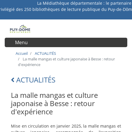
La Médiathèque départementale : le partenaire
Aller
rivilégié des 250 bibliothèques de lecture publique du Puy-de-Dôm
au
contenu
principal
Menu
User account menu
Accueil
ACTUALITÉS
La malle mangas et culture japonaise à Besse : retour
d'expérience
ACTUALITÉS
Lien
retour
La malle mangas et culture
japonaise à Besse : retour
d'expérience
intro-
Mise en circulation en janvier 2025, la malle mangas et