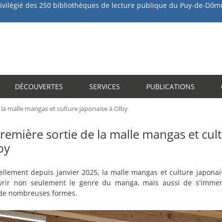
des 250 bibliothèques de lecture publique du Puy-de-Dôm
Aller
au
contenu
principal
DÉCOUVERTES
SERVICES
PUBLICATIONS
 la malle mangas et culture japonaise à Olby
première sortie de la malle mangas et cul
by
ciellement depuis janvier 2025, la malle mangas et culture japona
ouvrir non seulement le genre du manga, mais aussi de s'imme
 de nombreuses formes.