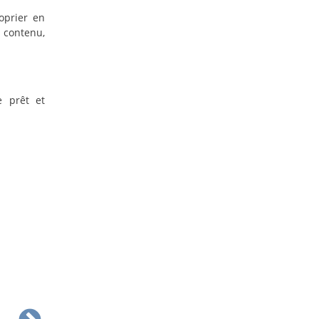
oprier en
n contenu,
e prêt et