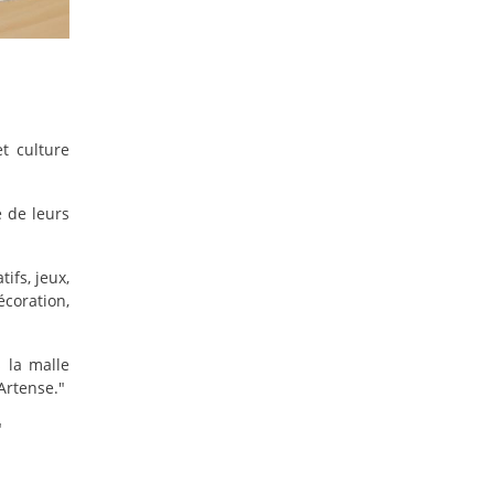
t culture
e de leurs
ifs, jeux,
écoration,
 la malle
Artense."
"