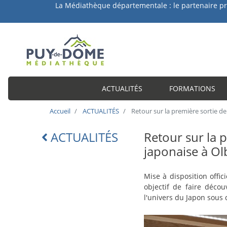
a Médiathèque départementale : le partenaire privilégié 
ACTUALITÉS
FORMATIONS
Accueil
ACTUALITÉS
Retour sur la première sortie de
ACTUALITÉS
Retour sur la 
Lien
retour
japonaise à Ol
intro-
Mise à disposition offi
actu
objectif de faire déc
l'univers du Japon sous
Image