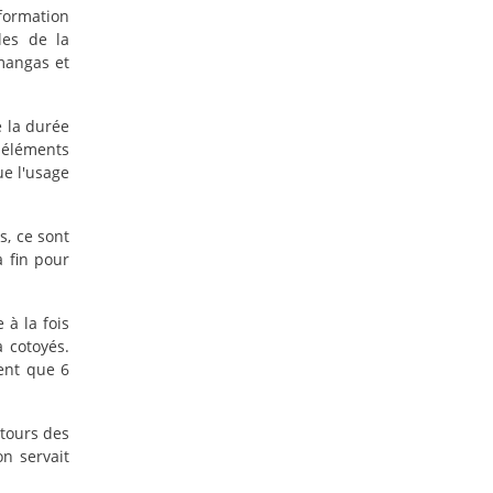
 formation
les de la
 mangas et
e la durée
 éléments
ue l'usage
s, ce sont
 fin pour
 à la fois
 cotoyés.
ment que 6
etours des
on servait