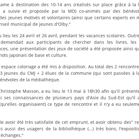
game à destination des 10-14 ans (réalisés sur place grâce à la
s a suivie et proposée par la MD) co-animés par des bénévo
es jeunes motivés et volontaires (ainsi que certains experts en
nseil municipal de jeunes d'Olby."
 lieu les 24 avril et 26 avril, pendant les vacances scolaires. Outr
demandait aux participants de chercher dans les livres, les
nces, une présentation des jeux de société a été proposée ainsi q
ots japonais de base et culture.
 espace coloriage a été mis à disposition. Au total des 2 rencontre
 3 jeunes du CMJ + 2 élues de la commune (qui sont passées à la
3 bénévoles de la médiathèque.
Christophe Masson, a eu lieu le 13 mai à 18h30 afin qu'il présente
i ses connaissances de plusieurs pays d'Asie du Sud-Est qu'il a
 (qu'elles organisaient) ce type de rencontre et il n'y a eu seule
e avoir été très satisfaite de cet emprunt, et avoir obtenu des" r
 aussi des usagers de la bibliothèque (...) très bons, l'expositi
à échanges."