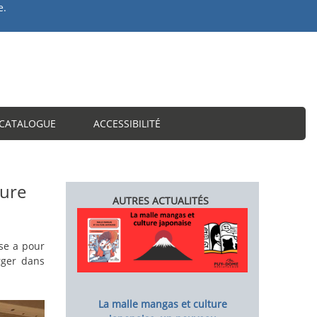
e.
U
CATALOGUE
ACCESSIBILITÉ
ture
AUTRES ACTUALITÉS
Image
ise a pour
rger dans
La malle mangas et culture