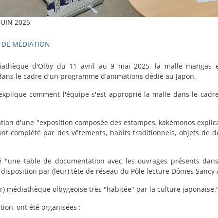
JUIN 2025
 DE MÉDIATION
athèque d'Olby du 11 avril au 9 mai 2025, la malle mangas e
e dans le cadre d'un programme d'animations dédié au Japon.
explique comment l'équipe s'est approprié la malle dans le cadr
ation d'une "exposition composée des estampes, kakémonos explicat
ont complété par des vêtements, habits traditionnels, objets de d
té "une table de documentation avec les ouvrages présents dans
 disposition par (leur) tête de réseau du Pôle lecture Dômes Sancy 
r) médiathèque olbygeoise très "habitée" par la culture japonaise.
on, ont été organisées :