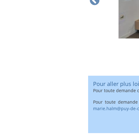
Pour aller plus loi
Pour toute demande d
Pour toute demande 
marie.halm@puy-de-d