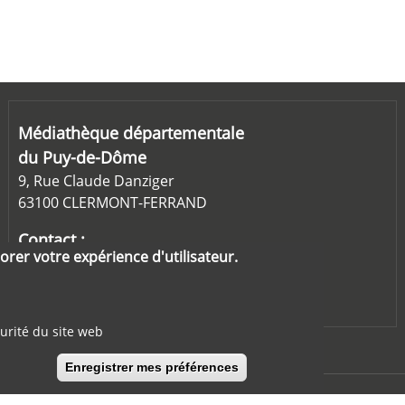
Médiathèque départementale
du Puy-de-Dôme
9, Rue Claude Danziger
63100 CLERMONT-FERRAND
Contact :
orer votre expérience d'utilisateur.
md63@puy-de-dome.fr
04-73-25-84-80
urité du site web
Enregistrer mes préférences
Retirer le consentemen