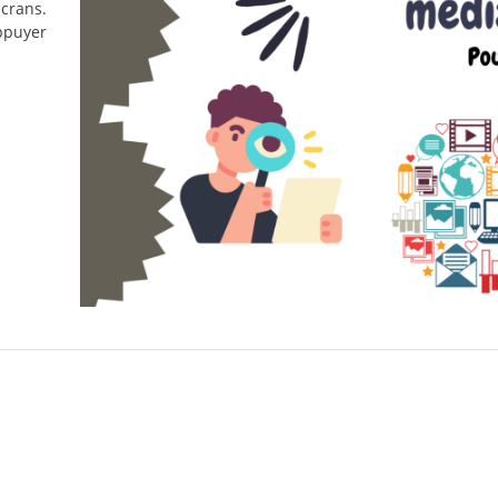
écrans.
ppuyer