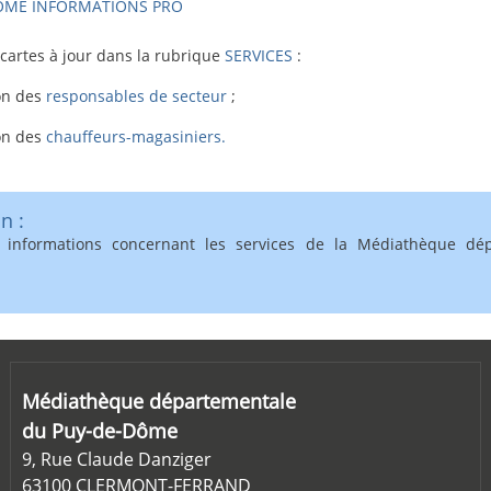
OME
INFORMATIONS PRO
 cartes à jour dans la rubrique
SERVICES
:
ion des
responsables de secteur
;
ion des
chauffeurs-magasiniers.
n :
s informations concernant les services de la Médiathèque dé
Médiathèque départementale
du Puy-de-Dôme
9, Rue Claude Danziger
63100 CLERMONT-FERRAND