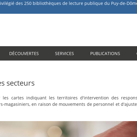
des 250 bibliothèques de lecture publique du Puy-de-Dôm
Aller
au
contenu
principal
DÉCOUVERTES
SERVICES
PUBLICATIONS
es secteurs
les cartes indiquant les territoires d'intervention des respon
rs-magasiniers, en raison de mouvements de personnel et d'ajust