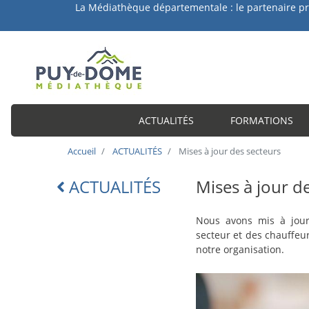
a Médiathèque départementale : le partenaire privilégié 
ACTUALITÉS
FORMATIONS
Accueil
ACTUALITÉS
Mises à jour des secteurs
ACTUALITÉS
Mises à jour d
Lien
retour
intro-
Nous avons mis à jour 
actu
secteur et des chauffeu
notre organisation.
Image