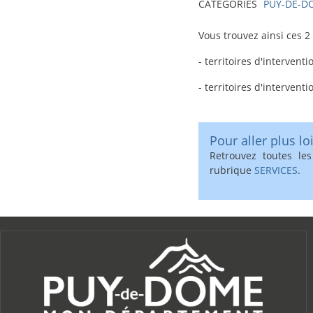
CATÉGORIES
PUY-DE-D
texte-
Vous trouvez ainsi ces 2
actu
- territoires d'intervent
- territoires d'intervent
Pour aller plus loi
Retrouvez toutes le
rubrique
SERVICES
.