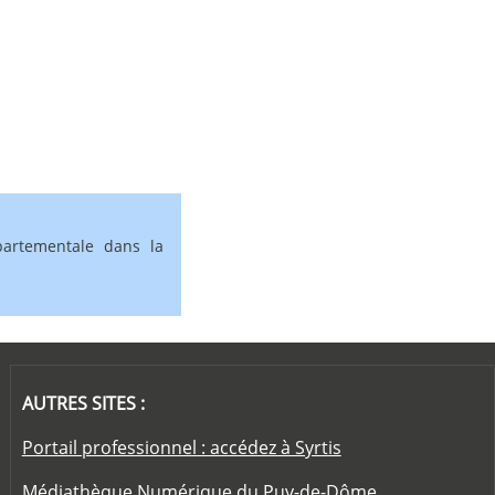
partementale dans la
AUTRES SITES :
Portail professionnel : accédez à Syrtis
Médiathèque Numérique du Puy-de-Dôme