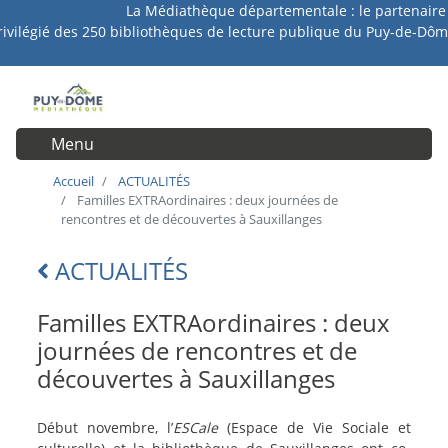
La Médiathèque départementale : le partenaire
Aller
rivilégié des 250 bibliothèques de lecture publique du Puy-de-Dôm
au
contenu
principal
Menu
User account menu
Accueil
ACTUALITÉS
Familles EXTRAordinaires : deux journées de
rencontres et de découvertes à Sauxillanges
ACTUALITÉS
Lien
retour
Familles EXTRAordinaires : deux
journées de rencontres et de
découvertes à Sauxillanges
intro-
Début novembre, l’
ESCale
(Espace de Vie Sociale et