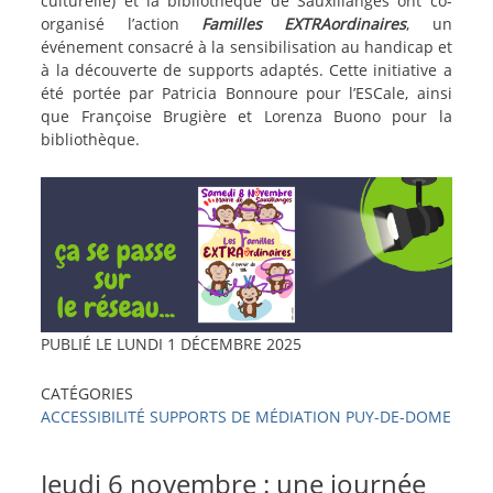
actu
culturelle) et la bibliothèque de Sauxillanges ont co-
organisé l’action
Familles EXTRAordinaires
, un
événement consacré à la sensibilisation au handicap et
à la découverte de supports adaptés. Cette initiative a
été portée par Patricia Bonnoure pour l’ESCale, ainsi
que Françoise Brugière et Lorenza Buono pour la
bibliothèque.
Image
PUBLIÉ LE
LUNDI 1 DÉCEMBRE 2025
CATÉGORIES
ACCESSIBILITÉ
SUPPORTS DE MÉDIATION
PUY-DE-DOME
texte-
Jeudi 6 novembre : une journée
actu