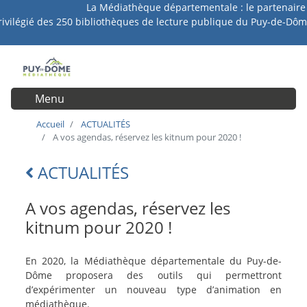
La Médiathèque départementale : le partenaire
Aller
rivilégié des 250 bibliothèques de lecture publique du Puy-de-Dôm
au
contenu
principal
Menu
User account menu
Accueil
ACTUALITÉS
A vos agendas, réservez les kitnum pour 2020 !
ACTUALITÉS
Lien
retour
A vos agendas, réservez les
kitnum pour 2020 !
intro-
En 2020, la Médiathèque départementale du Puy-de-
actu
Dôme proposera des outils qui permettront
d’expérimenter un nouveau type d’animation en
médiathèque.