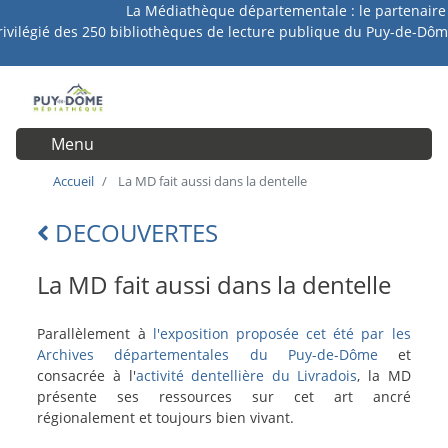
La Médiathèque départementale : le partenaire
Aller
rivilégié des 250 bibliothèques de lecture publique du Puy-de-Dôm
au
contenu
principal
Menu
User account menu
Accueil
La MD fait aussi dans la dentelle
DECOUVERTES
Lien
retour
La MD fait aussi dans la dentelle
intro
Parallèlement à
l'exposition proposée cet été par les
selection
Archives départementales du Puy-de-Dôme
et
consacrée à l'
activité dentellière du Livradois
, la MD
présente ses ressources sur cet art ancré
régionalement et toujours bien vivant.