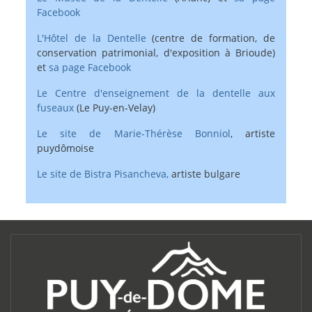
Facebook
L'Hôtel de la Dentelle
(centre de formation, de
conservation patrimonial, d'exposition à Brioude)
et
sa page Facebook
Le Centre d'enseignement de la dentelle aux
fuseaux
(Le Puy-en-Velay)
Le site de Marie-Thérèse Bonniol
, artiste
puydômoise
Le site de Bistra Pisancheva,
artiste bulgare