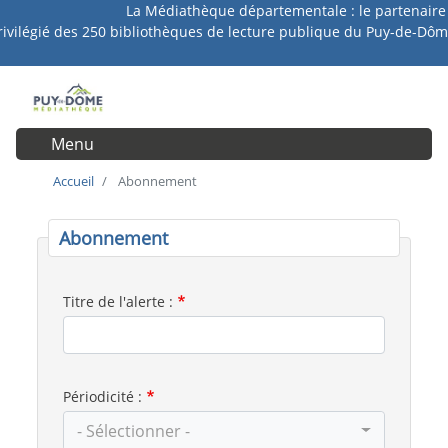
La Médiathèque départementale : le partenaire
Aller
rivilégié des 250 bibliothèques de lecture publique du Puy-de-Dôm
au
contenu
principal
Menu
User account menu
Accueil
Abonnement
Abonnement
Titre de l'alerte :
Périodicité :
- Sélectionner -