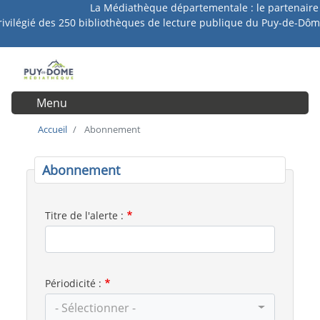
La Médiathèque départementale : le partenaire
Aller
rivilégié des 250 bibliothèques de lecture publique du Puy-de-Dôm
au
contenu
principal
Menu
User account menu
Accueil
Abonnement
Abonnement
Titre de l'alerte :
Périodicité :
- Sélectionner -