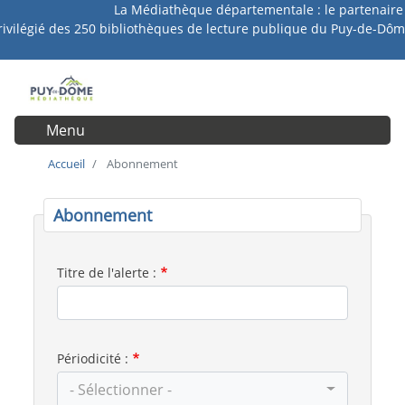
La Médiathèque départementale : le partenaire
Aller
rivilégié des 250 bibliothèques de lecture publique du Puy-de-Dôm
au
contenu
principal
Menu
User account menu
Accueil
Abonnement
Abonnement
Titre de l'alerte :
Périodicité :
- Sélectionner -