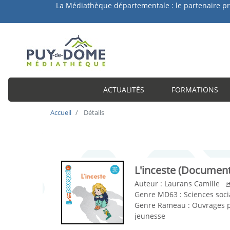
a Médiathèque départementale : le partenaire privilégié 
ACTUALITÉS
FORMATIONS
Accueil
Détails
L'inceste
(Document
Auteur :
Laurans Camille
Genre MD63 :
Sciences soci
Genre Rameau :
Ouvrages p
jeunesse