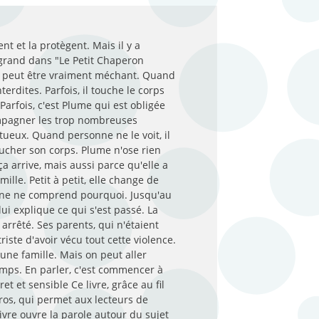
nt et la protègent. Mais il y a
grand dans "Le Petit Chaperon
, il peut être vraiment méchant. Quand
terdites. Parfois, il touche le corps
Parfois, c'est Plume qui est obligée
mpagner les trop nombreuses
tueux. Quand personne ne le voit, il
oucher son corps. Plume n'ose rien
 ça arrive, mais aussi parce qu'elle a
ille. Petit à petit, elle change de
nne ne comprend pourquoi. Jusqu'au
lui explique ce qui s'est passé. La
 arrêté. Ses parents, qui n'étaient
iste d'avoir vécu tout cette violence.
 une famille. Mais on peut aller
emps. En parler, c'est commencer à
et et sensible Ce livre, grâce au fil
éros, qui permet aux lecteurs de
livre ouvre la parole autour du sujet