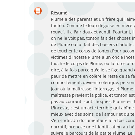
Résumé :
Plume a des parents et un frère qui l'aime
tonton. Comme le loup déguisé en mère-
rouge", il a l'air doux et gentil. Pourtant
on ne le voit pas, tonton fait des choses in
de Plume ou lui fait des baisers d'adulte. 
de toucher le corps de tonton.Pour acco
victimes d'inceste Plume a un oncle inces
touche le corps de Plume, ou la force à t
dire, à la fois parce qu'elle se fige quand
peur de mettre en colère le reste de sa fam
comportement, devient colérique, perso
jour où la maîtresse l'interroge, et Plume 
maîtresse prévient la police, et tonton est
pas au courant, sont choqués. Plume est tr
L'inceste, c'est un acte terrible qui abîme
mieux avec des soins, de l'amour et du t
s'en sortir.Un documentaire à la fois concr
narratif, propose une identification au h
suivre le parcours de la petite Plume. Le 