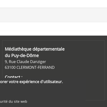
Médiathèque départementale
du Puy-de-Dôme
9, Rue Claude Danziger
63100 CLERMONT-FERRAND
Contact :
orer votre expérience d'utilisateur.
md63@puy-de-dome.fr
04-73-25-84-80
urité du site web