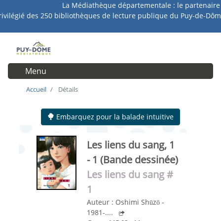
La Médiathèque départementale : le partenaire
Aller
rivilégié des 250 bibliothèques de lecture publique du Puy-de-Dôm
au
contenu
principal
Menu
User account menu
Accueil
Détails
Embarquez pour la balade intuitive
Les liens du sang, 1
- 1
(Bande dessinée)
Les liens du sang 
#
1 
Auteur :
Oshimi Shūzō -
1981-....