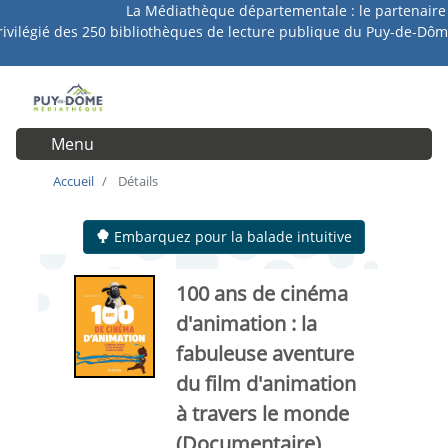
La Médiathèque départementale : le partenaire
Aller
rivilégié des 250 bibliothèques de lecture publique du Puy-de-Dôm
au
contenu
principal
Menu
User account menu
Accueil
Détails
Embarquez pour la balade intuitive
100 ans de cinéma
d'animation
: la
fabuleuse aventure
du film d'animation
à travers le monde
(Documentaire)