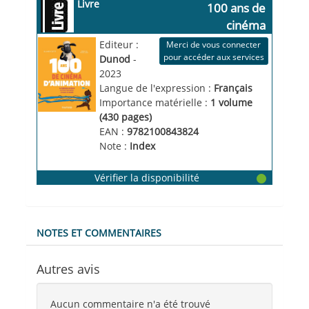
Livre
100 ans de 
cinéma 
d'animation
la fabuleuse 
Editeur :
Merci de vous connecter
aventure du film 
pour accéder aux services
Dunod
-
d'animation à 
2023
travers le monde
Langue de l'expression :
Français
Importance matérielle :
1 volume 
(430 pages)
EAN :
9782100843824
Note :
Index
Vérifier la disponibilité
NOTES ET COMMENTAIRES
Autres avis
Aucun commentaire n'a été trouvé