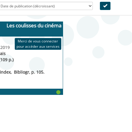
Les coulisses du cinéma
Merci de vous connecter
pour accéder aux services
 2019
ais
(109 p.)
 index
, 
Bibliogr, p. 105. 