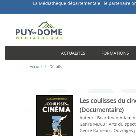
a Médiathèque départementale : le partenaire privilégié 
ACTUALITÉS
FORMATIONS
Accueil
Détails
Les coulisses du ci
(Documentaire)
Auteur :
Boardman Adam A
Genre MD63 :
Arts du spect
Genre Rameau :
Ouvrages p