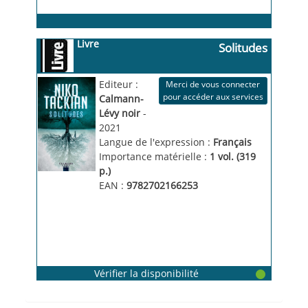
Livre
Solitudes
roman
Editeur :
Merci de vous connecter
pour accéder aux services
Calmann-
Lévy noir
-
2021
Langue de l'expression :
Français
Importance matérielle :
1 vol. (319 
p.)
EAN :
9782702166253
Vérifier la disponibilité