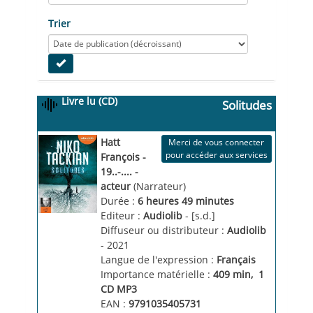
Trier
Livre lu (CD)
Solitudes
Hatt
Merci de vous connecter
pour accéder aux services
François -
19..-.... -
acteur
(Narrateur)
Durée :
6 heures 49 minutes
Editeur :
Audiolib
- [s.d.]
Diffuseur ou distributeur :
Audiolib
- 2021
Langue de l'expression :
Français
Importance matérielle :
409 min
, 
1 
CD MP3
EAN :
9791035405731