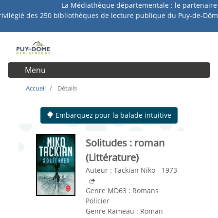
La Médiathèque départementale : le partenaire
Aller
rivilégié des 250 bibliothèques de lecture publique du Puy-de-Dôm
au
contenu
principal
Menu
User account menu
Accueil
Détails
Embarquez pour la balade intuitive
Solitudes
: roman
(Littérature)
Auteur :
Tackian Niko - 1973
Genre MD63 :
Romans
Policier
Genre Rameau :
Roman