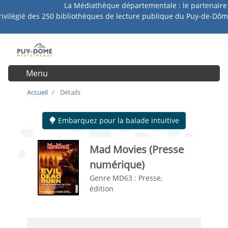
La Médiathèque départementale : le partenaire
Aller
rivilégié des 250 bibliothèques de lecture publique du Puy-de-Dôm
au
contenu
principal
Menu
User account menu
Accueil
Détails
Embarquez pour la balade intuitive
Mad Movies
(Presse
numérique)
Genre MD63 :
Presse,
édition