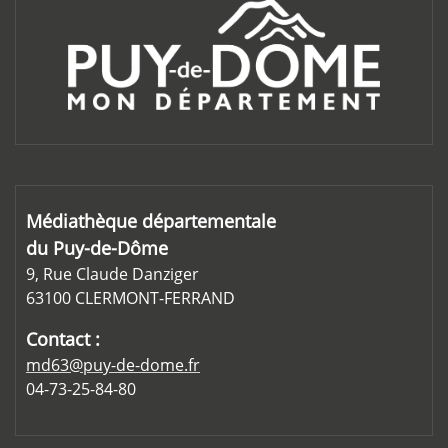
Médiathèque départementale
du Puy-de-Dôme
9, Rue Claude Danziger
63100 CLERMONT-FERRAND
Contact :
md63@puy-de-dome.fr
04-73-25-84-80