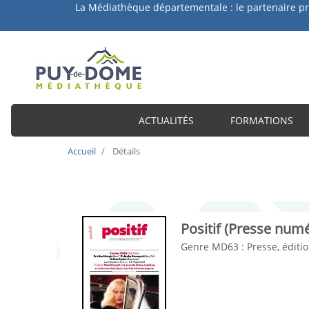
a Médiathèque départementale : le partenaire privilégié 
ACTUALITÉS
FORMATIONS
Accueil
Détails
Positif
(Presse numé
Genre MD63 :
Presse, éditi