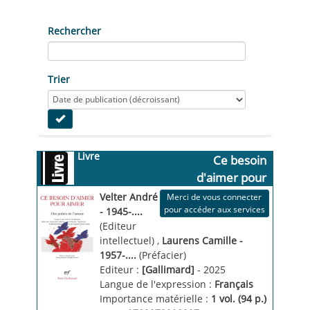
Rechercher
Trier
Livre
Ce besoin 
d'aimer pour 
des poètes de 
aimer
Velter André
Merci de vous connecter
l'amour
pour accéder aux services
- 1945-....
(Editeur
intellectuel)
,
Laurens Camille -
1957-....
(Préfacier)
Editeur :
[Gallimard]
- 2025
Langue de l'expression :
Français
Importance matérielle :
1 vol. (94 p.)