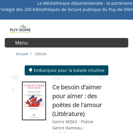
La Médiathèque départementale : le partenaire
Aller
rivilégié des 250 bibliothèques de lecture publique du Puy-de-Dôm
au
contenu
principal
Menu
User account menu
Accueil
Détails
Embarquez pour la balade intuitive
Ce besoin d'aimer
pour aimer
: des
poètes de l'amour
(Littérature)
Genre MD63 :
Poésie
Genre Rameau :