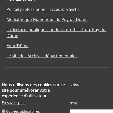
Portail professionnel : accédez à Syrtis
Médiathèque Numérique du Puy-de-Dôme
La lecture publique sur le site officiel du Puy-de-
Dôme
Educ'Dôme
Le site des Archives départementales
Footer menu
Mentions légales
Cookies
Nous utilisons des cookies sur ce
site pour améliorer votre
Aide
expérience d'utilisateur.
En savoir plus
Accessibilité : partiellement conforme
Cookies obligatoires