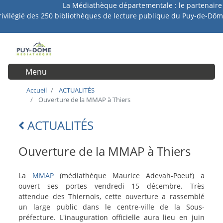
La Médiathèque départementale : le partenaire
Aller
rivilégié des 250 bibliothèques de lecture publique du Puy-de-Dôm
au
contenu
principal
Menu
User account menu
Accueil
ACTUALITÉS
Ouverture de la MMAP à Thiers
ACTUALITÉS
Lien
retour
Ouverture de la MMAP à Thiers
intro-
La
MMAP
(médiathèque Maurice Adevah-Poeuf) a
actu
ouvert ses portes vendredi 15 décembre. Très
attendue des Thiernois, cette ouverture a rassemblé
un large public dans le centre-ville de la Sous-
préfecture. L'inauguration officielle aura lieu en juin