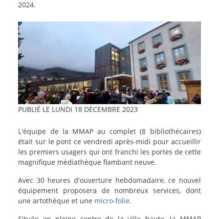
2024.
Image
PUBLIÉ LE
LUNDI 18 DÉCEMBRE 2023
texte-
L'équipe de la MMAP au complet (8 bibliothécaires)
actu
était sur le pont ce vendredi après-midi pour accueillir
les premiers usagers qui ont franchi les portes de cette
magnifique médiathèque flambant neuve.
Avec 30 heures d'ouverture hebdomadaire, ce nouvel
équipement proposera de nombreux services, dont
une artothèque et une
micro-folie
.
Située en pleine centre de la ville haute, la MMAP