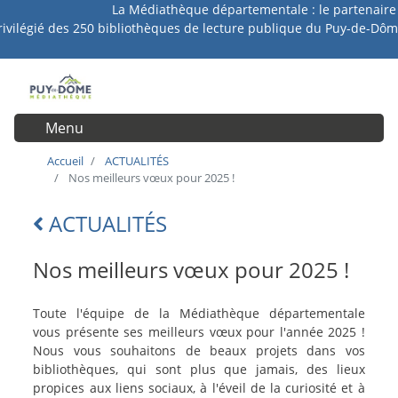
La Médiathèque départementale : le partenaire
Aller
rivilégié des 250 bibliothèques de lecture publique du Puy-de-Dôm
au
contenu
principal
Menu
User account menu
Accueil
ACTUALITÉS
Nos meilleurs vœux pour 2025 !
ACTUALITÉS
Lien
retour
Nos meilleurs vœux pour 2025 !
intro-
Toute l'équipe de la Médiathèque départementale
actu
vous présente ses meilleurs vœux pour l'année 2025 !
Nous vous souhaitons de beaux projets dans vos
bibliothèques, qui sont plus que jamais, des lieux
propices aux liens sociaux, à l'éveil de la curiosité et à