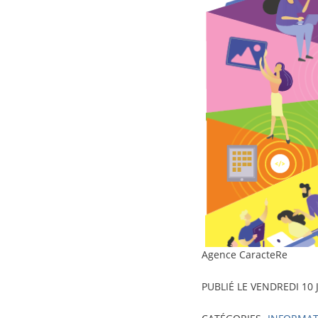
crédit-
Agence CaracteRe
photo
PUBLIÉ LE
VENDREDI 10 