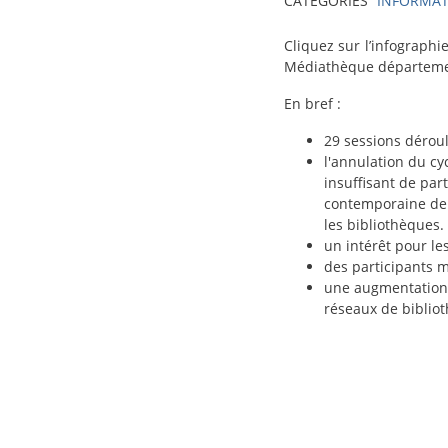
CATÉGORIES
INFORMAT
texte-
Cliquez sur l’infographie
actu
Médiathèque départemen
En bref :
29 sessions dérou
l'annulation du c
insuffisant de par
contemporaine de 
les bibliothèques.
un intérêt pour les
des participants m
une augmentation 
réseaux de bibliot