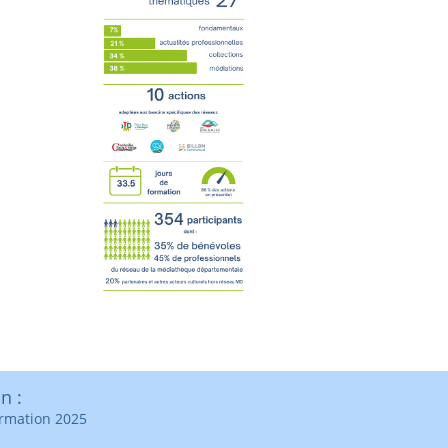
n :
ormation 2025