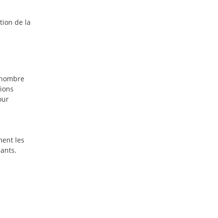
tion de la
n nombre
sions
our
ment les
pants.