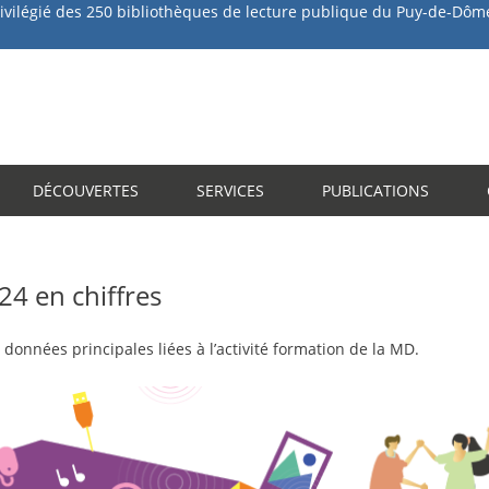
des 250 bibliothèques de lecture publique du Puy-de-Dôm
Aller
au
contenu
principal
DÉCOUVERTES
SERVICES
PUBLICATIONS
24 en chiffres
 données principales liées à l’activité formation de la MD.