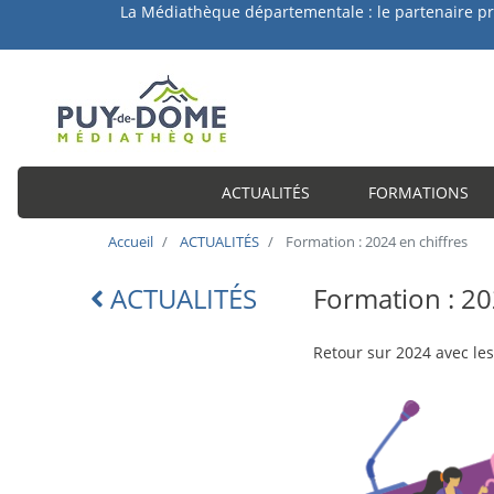
a Médiathèque départementale : le partenaire privilégié 
ACTUALITÉS
FORMATIONS
Accueil
ACTUALITÉS
Formation : 2024 en chiffres
ACTUALITÉS
Formation : 20
Lien
retour
intro-
Retour sur 2024 avec les
actu
Image