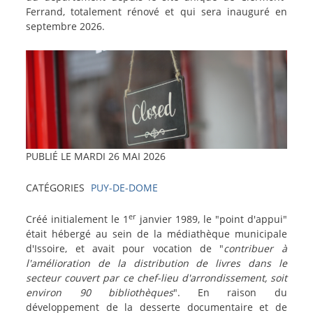
Ferrand, totalement rénové et qui sera inauguré en
septembre 2026.
Image
PUBLIÉ LE
MARDI 26 MAI 2026
CATÉGORIES
PUY-DE-DOME
er
texte-
Créé initialement le 1
janvier 1989, le "point d'appui"
actu
était hébergé au sein de la médiathèque municipale
d'Issoire, et avait pour vocation de "
contribuer à
l'amélioration de la distribution de livres dans le
secteur couvert par ce chef-lieu d'arrondissement, soit
environ 90 bibliothèques
". En raison du
développement de la desserte documentaire et de