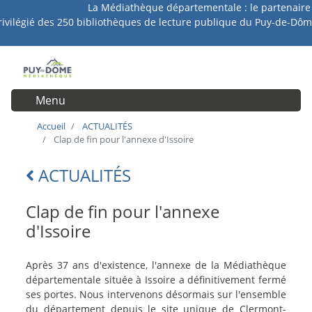
La Médiathèque départementale : le partenaire
Aller
rivilégié des 250 bibliothèques de lecture publique du Puy-de-Dôm
au
contenu
principal
Menu
User account menu
Accueil
ACTUALITÉS
Clap de fin pour l'annexe d'Issoire
ACTUALITÉS
Lien
retour
Clap de fin pour l'annexe
d'Issoire
intro-
Après 37 ans d'existence, l'annexe de la Médiathèque
actu
départementale située à Issoire a définitivement fermé
ses portes. Nous intervenons désormais sur l'ensemble
du département depuis le site unique de Clermont-