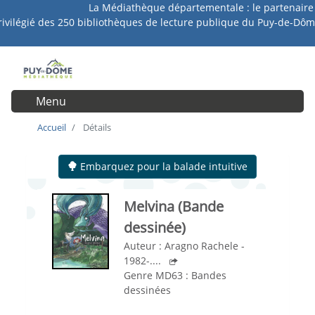
La Médiathèque départementale : le partenaire
Aller
rivilégié des 250 bibliothèques de lecture publique du Puy-de-Dôm
au
contenu
principal
Menu
User account menu
Accueil
Détails
Embarquez pour la balade intuitive
Melvina
(Bande
dessinée)
Auteur :
Aragno Rachele -
1982-....
Genre MD63 :
Bandes
dessinées