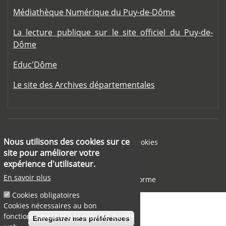
Médiathèque Numérique du Puy-de-Dôme
La lecture publique sur le site officiel du Puy-de-
Dôme
Educ'Dôme
Le site des Archives départementales
Footer menu
Nous utilisons des cookies sur ce
Mentions légales
Cookies
site pour améliorer votre
Aide
expérience d'utilisateur.
En savoir plus
Accessibilité : partiellement conforme
Cookies obligatoires
Cookies nécessaires au bon
fonctionnement et à la sécurité du site
Enregistrer mes préférences
Retirer le consentement