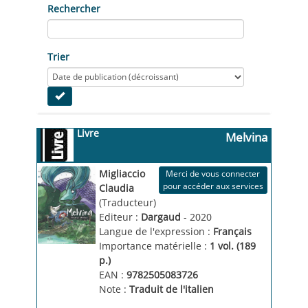
Rechercher
Trier
Livre
Melvina
Migliaccio
Merci de vous connecter
pour accéder aux services
Claudia
(Traducteur)
Editeur :
Dargaud
- 2020
Langue de l'expression :
Français
Importance matérielle :
1 vol. (189 
p.)
EAN :
9782505083726
Note :
Traduit de l'italien