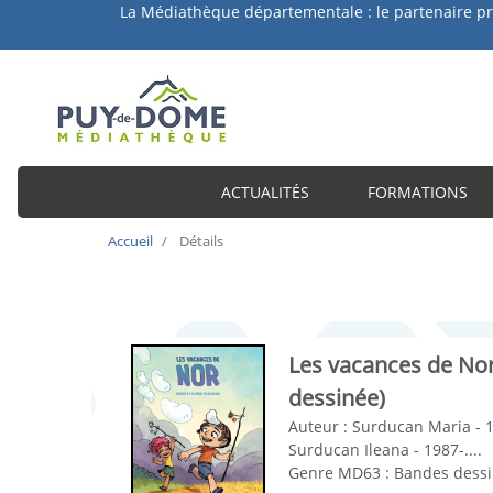
a Médiathèque départementale : le partenaire privilégié 
ACTUALITÉS
FORMATIONS
Accueil
Détails
Les vacances de No
dessinée)
Auteur :
Surducan Maria - 1
Surducan Ileana - 1987-....
Genre MD63 :
Bandes dess