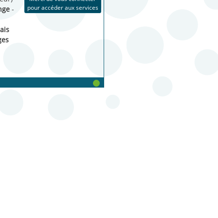
pour accéder aux services
ange
-
ais
ges