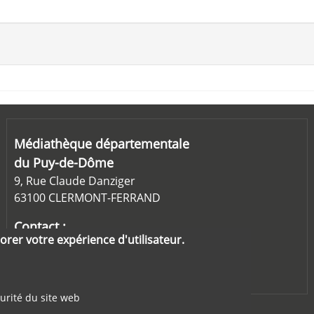
Médiathèque départementale
du Puy-de-Dôme
9, Rue Claude Danziger
63100 CLERMONT-FERRAND
Contact :
orer votre expérience d'utilisateur.
md63@puy-de-dome.fr
04-73-25-84-80
urité du site web